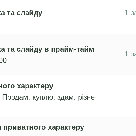
а та слайду
1 р
а та слайду в прайм-тайм
1 р
:00
ного характеру
. Продам, куплю, здам, різне
 приватного характеру