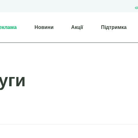
еклама
Новини
Акції
Підтримка
уги