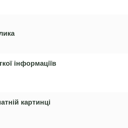
лика
ткої інформаціїв
атній картинці