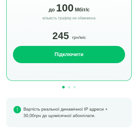
100
до
Мбіт/c
кількість трафіку не обмежена
245
грн/міс
Підключити
Вартість реальної динамічної ІР адреси +
!
30,00грн до щомісячної абонплати.