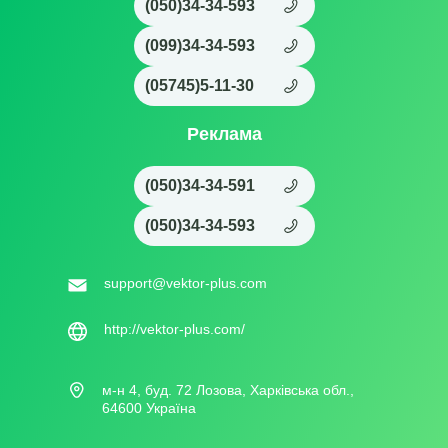
(050)34-34-593
(099)34-34-593
(05745)5-11-30
Реклама
(050)34-34-591
(050)34-34-593
support@vektor-plus.com
http://vektor-plus.com/
м-н 4, буд. 72 Лозова, Харківська обл.,
64600 Україна